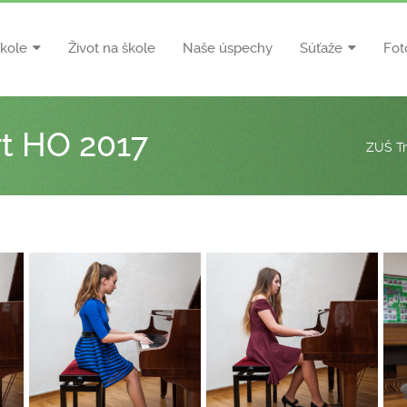
škole
Život na škole
Naše úspechy
Súťaže
Fot
t HO 2017
ZUŠ Tr