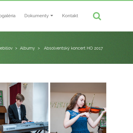
ogaléria
Dokumenty
Kontakt
ebišov
>
Albumy
>
Absolventský koncert HO 2017