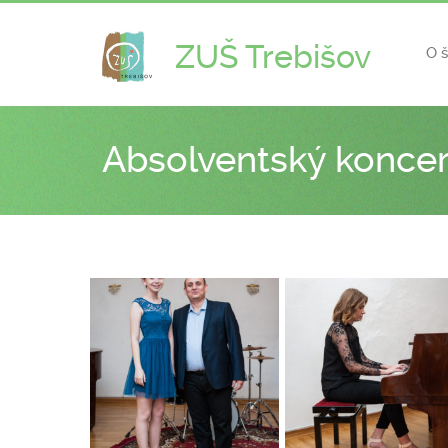
ZUŠ Trebišov
O 
Absolventský koncer