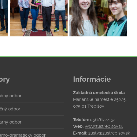
ory
Informácie
Základná umelecká škola
bný odbor
Mariánske námestie 252/5,
075 01 Trebišov
čný odbor
Telefón:
056/6722152
arný odbor
Web:
www.zustrebisov.sk
E-mail:
zustv@zustrebisov.sk
rárno-dramatický odbor