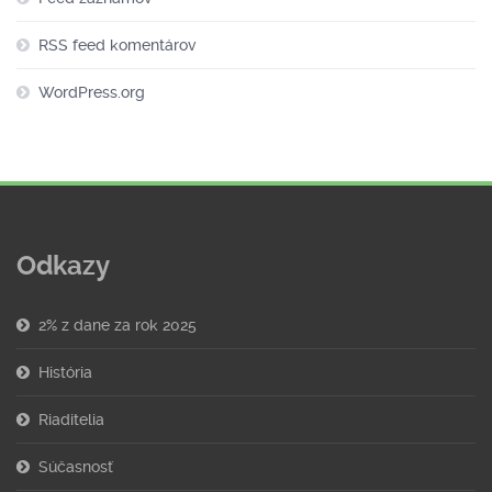
RSS feed komentárov
WordPress.org
Odkazy
2% z dane za rok 2025
História
Riaditelia
Súčasnosť