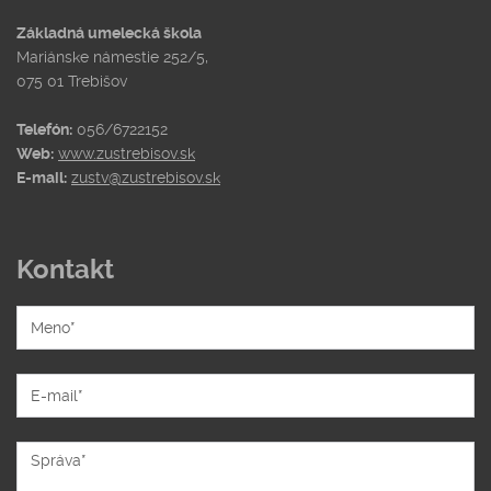
Základná umelecká škola
Mariánske námestie 252/5,
075 01 Trebišov
Telefón:
056/6722152
Web:
www.zustrebisov.sk
E-mail:
zustv@zustrebisov.sk
Kontakt