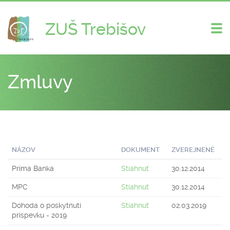
ZUŠ Trebišov
Zme
nav
Zmluvy
NÁZOV
DOKUMENT
ZVEREJNENÉ
Prima Banka
Stiahnuť
30.12.2014
MPC
Stiahnuť
30.12.2014
Dohoda o poskytnutí
Stiahnuť
02.03.2019
príspevku - 2019