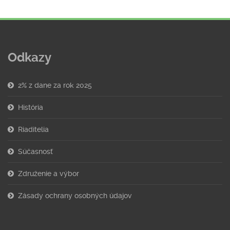
Odkazy
2% z dane za rok 2025
História
Riaditelia
Súčasnosť
Združenie a výbor
Zásady ochrany osobných údajov