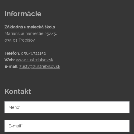
Informácie
Základná umelecká škola
Mariánske námestie 252/5,
075 01 Trebišov
Telefón:
056/6722152
Web:
www.zustrebisov.sk
E-mail:
zustv@zustrebisov.sk
Kontakt