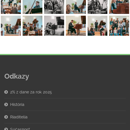
Odkazy
2% z dane za rok 2025
História
Riaditelia
Súčasnosť