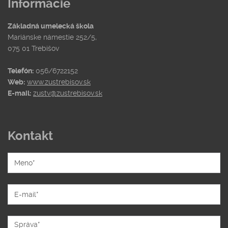
Informácie
Základná umelecká škola
Mariánske námestie 252/5,
075 01 Trebišov
Telefón:
056/6722152
Web:
www.zustrebisov.sk
E-mail:
zustv@zustrebisov.sk
Kontakt