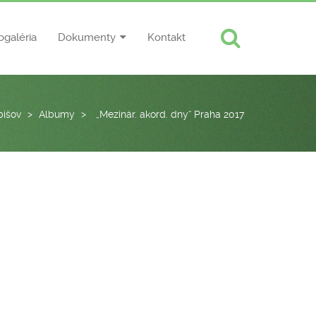
ogaléria
Dokumenty
Kontakt
bišov
>
Albumy
>
„Mezinár. akord. dny“ Praha 2017