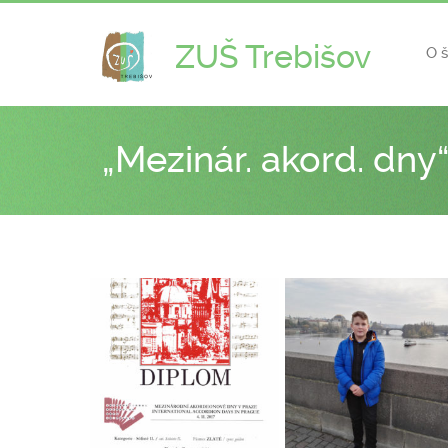
ZUŠ Trebišov
O 
„Mezinár. akord. dny