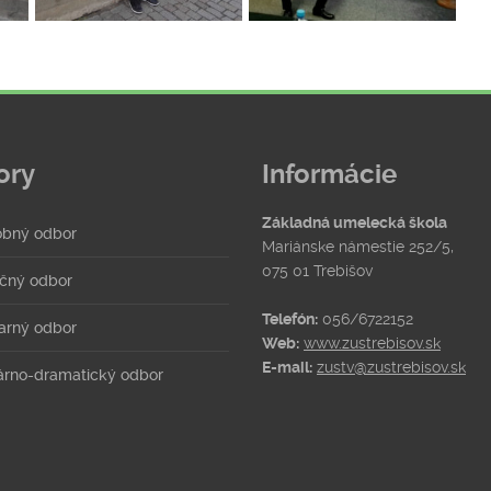
ory
Informácie
Základná umelecká škola
bný odbor
Mariánske námestie 252/5,
075 01 Trebišov
čný odbor
Telefón:
056/6722152
arný odbor
Web:
www.zustrebisov.sk
E-mail:
zustv@zustrebisov.sk
rárno-dramatický odbor