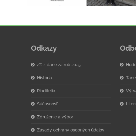
Odkazy
Odb
2% z dane za rok 2025
Hudo
História
Tane
Riaditelia
Výtv
Súčasnosť
Lite
Združenie a výbor
Zásady ochrany osobných údajov