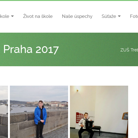
škole
Život na škole
Naše úspechy
Súťaže
Fot
“ Praha 2017
ZUŠ Tre