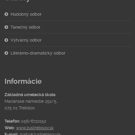
Hudobný odbor
Tanečný odbor
Výtvarný odbor
Literárno-dramatický odbor
Informácie
Základná umelecká škola
Mariánske námestie 252/5,
075 01 Trebišov
Telefón:
056/6722152
Web:
www.zustrebisov.sk
E-mail:
zustv@zustrebisov.sk