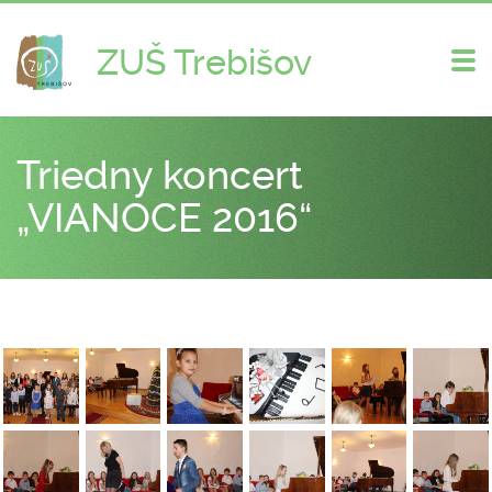
ZUŠ Trebišov
Zme
nav
Triedny koncert
„VIANOCE 2016“