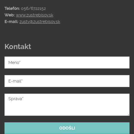
Telefón:
056/6722152
Web:
www.zustrebisov.sk
E-mail:
zustv@zustrebisov.sk
Kontakt