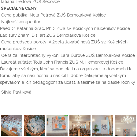
Tatiana Trellová ZUŠ Sečovce
ŠPECIÁLNE CENY
Cena publika: Nela Petrová ZUŠ Bernoláková Košice
Najlepší korepetítor:
PaedDr. Katarína Grac, PhD. ZUŠ sv. Košických mučeníkov Košice
Ladislav Znam, Dis. art ZUŠ Bernoláková Košice
Cena predsedu poroty: Alžbeta Jakabčinová ZUŠ sv. Košických
mučeníkov Košice
Cena za interpretačný výkon: Lara Ďurove ZUŠ Bernoláková Košice
Laureát súťaže: Tolia John Francis ZUŠ M. Hemerkovej Košice
Ďakujeme všetkým, ktorí sa podieľali na organizácii a dopomohli k
tomu, aby sa naši hostia u nás cítili dobre.Ďakujeme aj všetkým
spevákom a ich pedagógom za účasť, a tešíme sa na ďalšie ročníky
Silvia Pavlíková