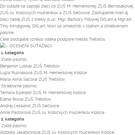
Do súťaže sa zapojili žiaci zo ZUŠ M. Hemerkovej, ZUŠ Bernolákovej,
ZUŠ sv. Košických mučeníkov a ZUŠ Sečovce. Zastúpenie mali aj
žiaci našej ZUŠ z triedy p.uč. Mgr. Barbory Fiľkovej DiS.art a Mgr.art.
Tiny Kirnágovej, DiS.art, ktorí sa umiestnili v zlatom a striebornom
pásme.
Celé podujatie vzniklo vďaka podpore mesta Trebišov.
OCENENÍ SÚŤAŽIACI
1. kategória
Zlaté pásmo:
Benjamín Loškár ZUŠ Trebišov
Lujza Rusnáková ZUŠ M. Hemerkovej Košice
Mária Anna Süčová ZUŠ Trebišov
Strieborné pásmo:
Tamara Eperješi ZUŠ M. Hemerkovej Košice
Elena Iľková ZUŠ Trebišov
Andrej Leškanič ZUŠ Sečovce
Anna Pástorová ZUŠ sv. Košických mučeníkov Košice
2. kategória
Zlaté pásmo:
Alžbeta Jakabčinová ZUŠ sv. Košických mučeníkov Košice