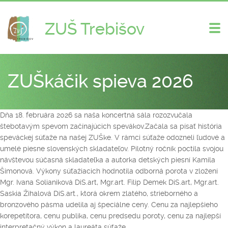
ZUŠ Trebišov
Zme
nav
ZUŠkáčik spieva 2026
Dňa 18. februára 2026 sa naša koncertná sála rozozvučala
štebotavým spevom začínajúcich spevákov.
Začala sa písať história
speváckej súťaže na našej ZUŠke. V rámci súťaže odozneli ľudové a
umelé piesne slovenských skladateľov. Pilotný ročník poctila svojou
návštevou súčasná skladateľka a autorka detských piesní Kamila
Šimonová. Výkony súťažiacich hodnotila odborná porota v zložení
Mgr. Ivana Solianiková DiS.art, Mgr.art. Filip Demek DiS.art, Mgr.art.
Saskia Žihalová DiS.art., ktorá okrem zlatého, strieborného a
bronzového pásma udelila aj špeciálne ceny. Cenu za najlepšieho
korepetítora, cenu publika, cenu predsedu poroty, cenu za najlepší
interpretačný výkon a laureáta súťaže.