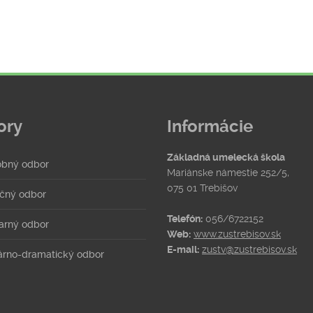
ory
Informácie
Základná umelecká škola
bný odbor
Mariánske námestie 252/5,
075 01 Trebišov
čný odbor
Telefón:
056/6722152
arný odbor
Web:
www.zustrebisov.sk
E-mail:
zustv@zustrebisov.sk
rárno-dramatický odbor