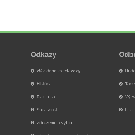
Odkazy
Odb
2% z dane za rok 2025
Hudo
História
Tane
Riaditelia
Výtv
Súčasnosť
Lite
Združenie a výbor