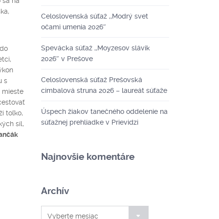
o sa na
ka,
Celoslovenská súťaž ,,Modrý svet
očami umenia 2026″
Spevácka súťaž ,,Moyzesov slávik
 do
2026″ v Prešove
tci,
výkon
Celoslovenská súťaž Prešovská
u s
cimbalová struna 2026 – laureát súťaže
o mieste
cestovať
Úspech žiakov tanečného oddelenie na
i toľko,
súťažnej prehliadke v Prievidzi
ých síl,
ančák
Najnovšie komentáre
Archív
Archív
Vyberte mesiac