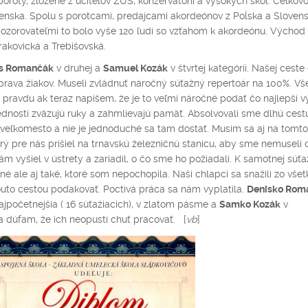
oroty, zložené z učiteľov ZUŠ, konzervatórii a vysokých škôl. Celkov
ovenska. Spolu s porotcami, predajcami akordeónov z Poĺska a Slovens
 pozorovateľmi to bolo vyše 120 ľudí so vzťahom k akordeónu. Východ
rakovická a Trebišovská.
s Romančák
v druhej a
Samuel Kozák
v štvrtej kategórii. Našej ceste
ava žiakov. Museli zvládnuť náročný súťažný repertoár na 100%. Vše
za pravdu ak teraz napíšem, že je to veľmi náročné podať čo najlepší 
ednosti zväzujú ruky a zahmlievajú pamäť. Absolvovali sme dlhú cest
 veľkomesto a nie je jednoduché sa tam dostať. Musím sa aj na tomt
orý pre nás prišiel na trnavskú železničnú stanicu, aby sme nemuseli 
m vyšiel v ústrety a zariadil, o čo sme ho požiadali. K samotnej súťaž
é ale aj také, ktoré som nepochopila. Naši chlapci sa snažili zo všetk
outo cestou poďakovať. Poctivá práca sa nám vyplatila.
Denisko Rom
ajpočetnejšia ( 16 súťažiacich), v zlatom pásme a
Samko Kozák
v
 dúfam, že ich neopustí chuť pracovať. [
vb
]