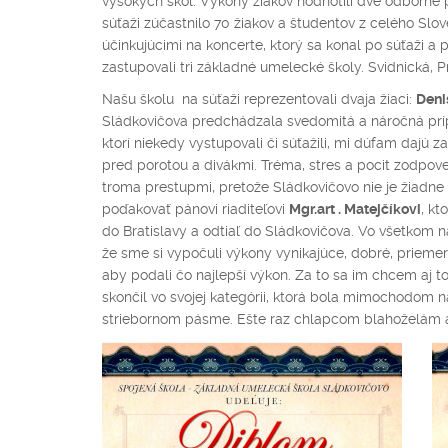
vysokých škôl. Výkony žiakov hodnotili dve odborné p
súťaži zúčastnilo 70 žiakov a študentov z celého Sl
účinkujúcimi na koncerte, ktorý sa konal po súťaži a
zastupovali tri základné umelecké školy. Svidnická, P
Našu školu na súťaži reprezentovali dvaja žiaci:
Deni
Sládkovičova predchádzala svedomitá a náročná prípr
ktorí niekedy vystupovali či súťažili, mi dúfam dajú 
pred porotou a divákmi. Tréma, stres a pocit zodpov
troma prestupmi, pretože Sládkovičovo nie je žiadne
poďakovať pánovi riaditeľovi
Mgr.art . Matejčíkovi
, kt
do Bratislavy a odtiaľ do Sládkovičova. Vo všetkom ná
že sme si vypočuli výkony vynikajúce, dobré, priemern
aby podali čo najlepší výkon. Za to sa im chcem aj t
skončil vo svojej kategórii, ktorá bola mimochodom n
striebornom pásme. Ešte raz chlapcom blahoželám a