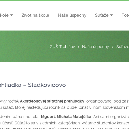
škole
Život na škole
Naše úspechy
Súťaže
Fot
ZUŠ Trebišov
>
Naše úspechy
>
Súťaž
hliadka – Sládkovičovo
rvý ročník
Akordeónovej súťažnej prehliadky
, organizovanej pod záš
ú súťaž, ktorej nasledujúci ročník sa bude konať v inom slovenskom 
edením pána riaditeľa
Mgr. art. Michala Matejčíka
. Ani sami organizáto
účasť. Súťažilo sa v siedmich kategóriách, vrátane študentov konzerv