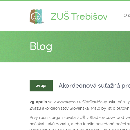
ZUŠ Trebišov
O 
Blog
Akordeónová súťažná pre
29 apr
29. apríla
sa v
Inovatechu v Sládkovičove
uskutočnil
p
Zväzu akordeónistov Slovenska. Malo by ísť o putovn
Prvý ročník organizovala ZUŠ v Sládkovičove, pod v
nečakali takú bohatú, alebo lepšie povedané početnú 