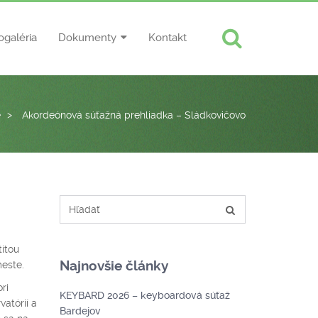
ogaléria
Dokumenty
Kontakt
e
>
Akordeónová súťažná prehliadka – Sládkovičovo
titou
Najnovšie články
meste.
ri
KEYBARD 2026 – keyboardová súťaž
atórií a
Bardejov