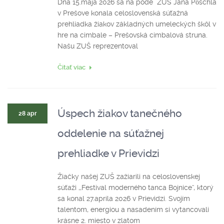
Dňa 15.mája 2026 sa na pôde ZUŠ Jána Pöschla
v Prešove konala celoslovenská súťažná
prehliadka žiakov základných umeleckých škôl v
hre na cimbale – Prešovská cimbalová struna.
Našu ZUŠ reprezentoval
Čitať viac
Úspech žiakov tanečného
28 apr
oddelenie na súťažnej
prehliadke v Prievidzi
Žiačky našej ZUŠ zažiarili na celoslovenskej
súťaži ,,Festival moderného tanca Bojnice“, ktorý
sa konal 27.apríla 2026 v Prievidzi. Svojím
talentom, energiou a nasadením si vytancovali
krásne 2. miesto v zlatom