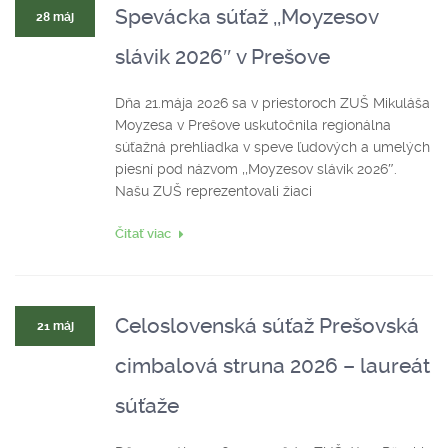
Spevácka súťaž ,,Moyzesov
28 máj
slávik 2026″ v Prešove
Dňa 21.mája 2026 sa v priestoroch ZUŠ Mikuláša
Moyzesa v Prešove uskutočnila regionálna
súťažná prehliadka v speve ľudových a umelých
piesní pod názvom ,,Moyzesov slávik 2026″.
Našu ZUŠ reprezentovali žiaci
Čitať viac
Celoslovenská súťaž Prešovská
21 máj
cimbalová struna 2026 – laureát
súťaže