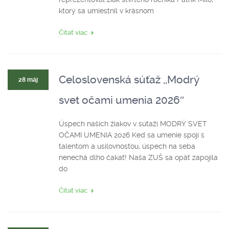
ktorý sa umiestnil v krásnom
Čitať viac
Celoslovenská súťaž ,,Modrý
28 máj
svet očami umenia 2026″
Úspech našich žiakov v súťaži MODRÝ SVET
OČAMI UMENIA 2026 Keď sa umenie spojí s
talentom a usilovnosťou, úspech na seba
nenechá dlho čakať! Naša ZUŠ sa opäť zapojila
do
Čitať viac