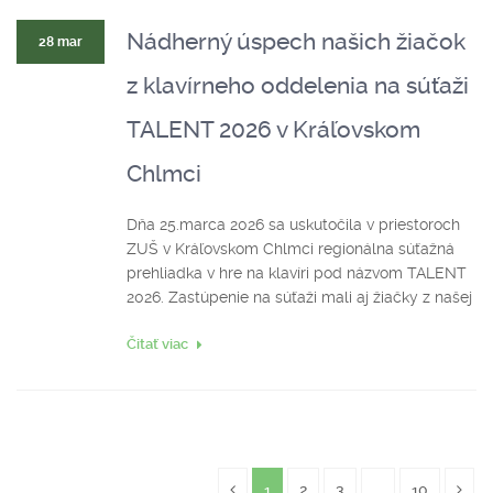
Nádherný úspech našich žiačok
28 mar
z klavírneho oddelenia na súťaži
TALENT 2026 v Kráľovskom
Chlmci
Dňa 25.marca 2026 sa uskutočila v priestoroch
ZUŠ v Kráľovskom Chlmci regionálna súťažná
prehliadka v hre na klavíri pod názvom TALENT
2026. Zastúpenie na súťaži mali aj žiačky z našej
Čitať viac
1
2
3
...
10