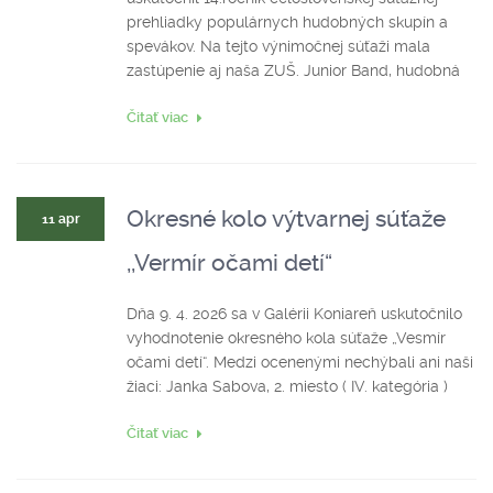
prehliadky populárnych hudobných skupín a
spevákov. Na tejto výnimočnej súťaži mala
zastúpenie aj naša ZUŠ. Junior Band, hudobná
Čitať viac
Okresné kolo výtvarnej súťaže
11 apr
,,Vermír očami detí“
Dňa 9. 4. 2026 sa v Galérii Koniareň uskutočnilo
vyhodnotenie okresného kola súťaže „Vesmír
očami detí“. Medzi ocenenými nechýbali ani naši
žiaci: Janka Sabova, 2. miesto ( IV. kategória )
Čitať viac