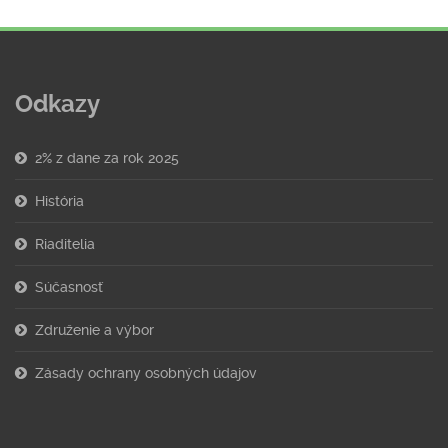
Odkazy
2% z dane za rok 2025
História
Riaditelia
Súčasnosť
Združenie a výbor
Zásady ochrany osobných údajov