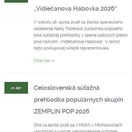
,,Vidiečanova Habovka 2026″
V sobotu 18. apríla 2026 sa žiačka speváckeho
oddelenia Nelly Füzerová zúčastnila krajského
kola súťažnej prehliadky v speve ľudových piesní
pod názvom ,,Vidiečanova Habovka“. V rámci
tejto postupovej súťaže reprezentovala
Čitať viac
Celoslovenská súťažná
21 apr
prehliadka populárnych skupín
ZEMPLIN POP 2026
Dňa 14.apríla 2026 sa v MSKS v Michalovciach
uskutočnil 14.ročník celoslovenskej súťažnej