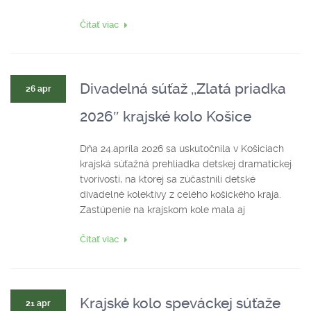
Čitať viac
Divadelná súťaž ,,Zlatá priadka
26 apr
2026″ krajské kolo Košice
Dňa 24.apríla 2026 sa uskutočnila v Košiciach
krajská súťažná prehliadka detskej dramatickej
tvorivosti, na ktorej sa zúčastnili detské
divadelné kolektívy z celého košického kraja.
Zastúpenie na krajskom kole mala aj
Čitať viac
Krajské kolo speváckej súťaže
21 apr