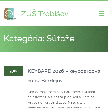
ZUŠ Trebišov
Zme
nav
Kategória: Súťaže
KEYBARD 2026 – keyboardová
5 jún
súťaž Bardejov
Dňa 27. mája 2026 sa v Bardejove uskutočnila
celoslovenská súťažná prehliadka v hre na
keyboard, KeyBard 2026. Našu školu
reprezentoval žiak štvrtého ročníka Patrik Miľo,