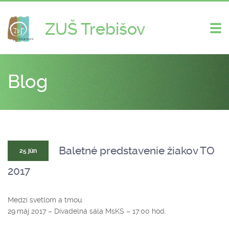
ZUŠ Trebišov
Zme
nav
Blog
Baletné predstavenie žiakov TO
25 jún
2017
Medzi svetlom a tmou.
29.máj 2017 – Divadelná sála MsKS – 17:00 hod.
…