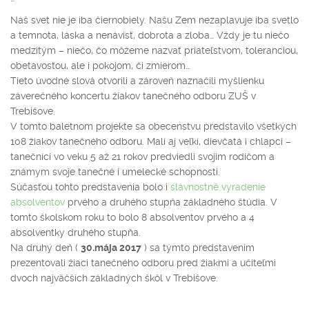
Náš svet nie je iba čiernobiely. Našu Zem nezaplavuje iba svetlo
a temnota, láska a nenávisť, dobrota a zloba… Vždy je tu niečo
medzitým – niečo, čo môžeme nazvať priateľstvom, toleranciou,
obetavosťou, ale i pokojom, či zmierom…
Tieto úvodné slová otvorili a zároveň naznačili myšlienku
záverečného koncertu žiakov tanečného odboru ZUŠ v
Trebišove.
V tomto baletnom projekte sa obecenstvu predstavilo všetkých
108 žiakov tanečného odboru. Malí aj veľkí, dievčatá i chlapci –
tanečníci vo veku 5 až 21 rokov predviedli svojim rodičom a
známym svoje tanečné i umelecké schopnosti.
Súčasťou tohto predstavenia bolo i
slávnostné vyradenie
absolventov
prvého a druhého stupňa základného štúdia. V
tomto školskom roku to bolo 8 absolventov prvého a 4
absolventky druhého stupňa.
Na druhý deň (
30.mája 2017
) sa týmto predstavením
prezentovali žiaci tanečného odboru pred žiakmi a učiteľmi
dvoch najväčších základných škôl v Trebišove.