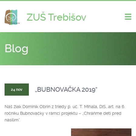
ZUŠ Trebišov
Zme
nav
Blog
„BUBNOVAČKA 2019“
24 nov
Náš žiak Dominik Obrin z triedy p. uč. T. Mihaľa, DiS. art. na 6.
ročníku Bubnovačky v rámci projektu – „Chráňme deti pred
násilím“.