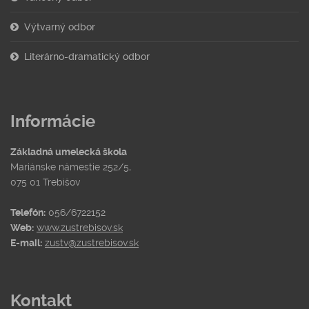
Výtvarný odbor
Literárno-dramatický odbor
Informácie
Základná umelecká škola
Mariánske námestie 252/5,
075 01 Trebišov
Telefón:
056/6722152
Web:
www.zustrebisov.sk
E-mail:
zustv@zustrebisov.sk
Kontakt