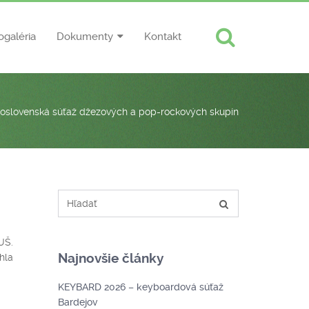
ogaléria
Dokumenty
Kontakt
oslovenská súťaž džezových a pop-rockových skupín
UŠ.
Najnovšie články
hla
KEYBARD 2026 – keyboardová súťaž
Bardejov