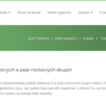
škole
Život na škole
Naše úspechy
Súťaže
Fot
ZUŠ Trebišov
>
Naše úspechy
>
Súťaže
>
Cel
zových a pop-rockových skupín
čník celoslovenskej súťaže džezových a pop-rockových skupín žiakov Z
septembri 2014. Jej cieľom bolo nacvičiť repertoár, s ktorým by sa mo
Do výberu sa dostali tieto skladby: