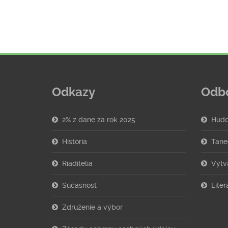
Odkazy
Odb
2% z dane za rok 2025
Hudo
História
Tane
Riaditelia
Výtv
Súčasnosť
Lite
Združenie a výbor