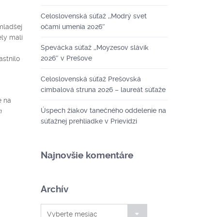
Celoslovenská súťaž ,,Modrý svet
jmladšej
očami umenia 2026″
ely mali
Spevácka súťaž ,,Moyzesov slávik
2026″ v Prešove
astnilo
Celoslovenská súťaž Prešovská
cimbalová struna 2026 – laureát súťaže
e na
Úspech žiakov tanečného oddelenie na
n
súťažnej prehliadke v Prievidzi
Najnovšie komentáre
Archív
Archív
Vyberte mesiac