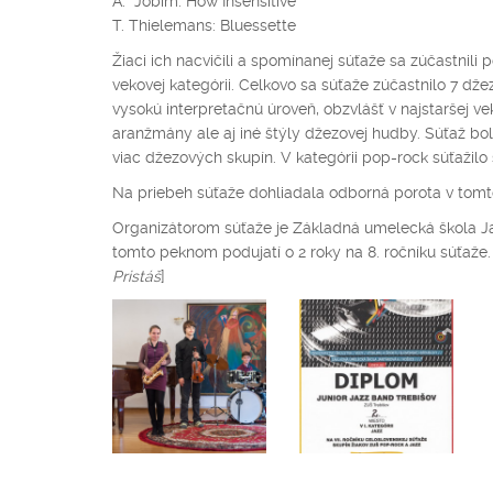
A. Jobim: How Insensitive
T. Thielemans: Bluessette
Žiaci ich nacvičili a spomínanej súťaže sa zúčastnil
vekovej kategórii. Celkovo sa súťaže zúčastnilo 7 dže
vysokú interpretačnú úroveň, obzvlášť v najstaršej vek
aranžmány ale aj iné štýly džezovej hudby. Súťaž bol
viac džezových skupín. V kategórii pop-rock súťažilo 
Na priebeh súťaže dohliadala odborná porota v tomt
Organizátorom súťaže je Základná umelecká škola Ja
tomto peknom podujatí o 2 
Pristáš
]