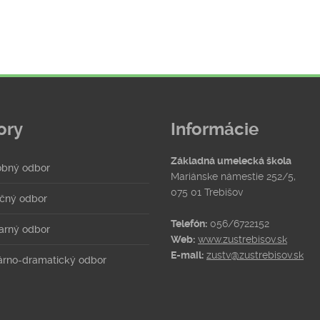
ory
Informácie
Základná umelecká škola
bný odbor
Mariánske námestie 252/5,
075 01 Trebišov
čný odbor
Telefón:
056/6722152
arný odbor
Web:
www.zustrebisov.sk
E-mail:
zustv@zustrebisov.sk
rárno-dramatický odbor