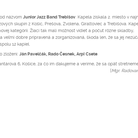
i pod názvom
Junior Jazz Band Trebišov
. Kapela získala 2. miesto v na
zových skupín z Košíc, Prešova, Zvolena, Giraltoviec a Trebišova. Kap
ovej kategórii. Žiaci tak mali možnosť vidieť a počuť rôzne skladby,
a veľmi dobre pripravená a zorganizovaná, škoda len, že sa jej nezúč
spolu 12 kapiel.
o zložení:
Ján Pavelčák, Rado Česnek, Arpi Csete
.
ntárová 6, Košice, za čo im ďakujeme a veríme, že sa opäť stretnem
roky na 8. ročníku súťaže. [
Mgr. Radova