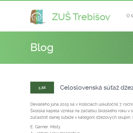
ZUŠ Trebišov
O 
Blog
Celoslovenská súťaž dže
5 júl
Deviateho júna 2015 sa v Košiciach uskutočnil 7. ro
Školská kapela vznikla na začiatku školského roku v 
zúčastniť danej súťaže v kategórii džezových skupín. 
E. Garner: Misty