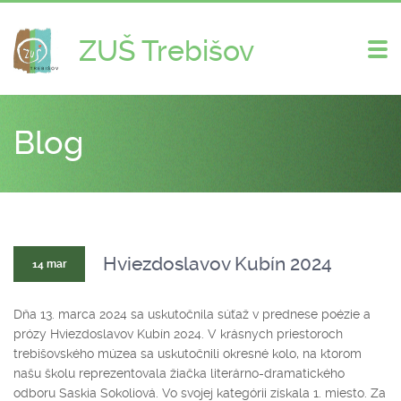
ZUŠ Trebišov
Zme
nav
Blog
Hviezdoslavov Kubín 2024
14 mar
Dňa 13. marca 2024 sa uskutočnila súťaž v prednese poézie a
prózy Hviezdoslavov Kubín 2024. V krásnych priestoroch
trebišovského múzea sa uskutočnili okresné kolo, na ktorom
našu školu reprezentovala žiačka literárno-dramatického
odboru Saskia Sokoliová. Vo svojej kategórii získala 1. miesto. Za