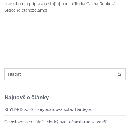
úspechom a prípravou stojí aj pani učiteľka Galina Repková.
Srdečne blahoželáme!
Najnovšie články
KEYBARD 2026 – keyboardová súťaž Bardejov
Celoslovenská súťaž ,,Modrý svet očami umenia 2026″