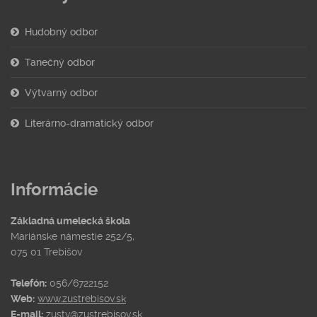
Hudobný odbor
Tanečný odbor
Výtvarný odbor
Literárno-dramatický odbor
Informácie
Základná umelecká škola
Mariánske námestie 252/5,
075 01 Trebišov
Telefón:
056/6722152
Web:
www.zustrebisov.sk
E-mail:
zustv@zustrebisov.sk