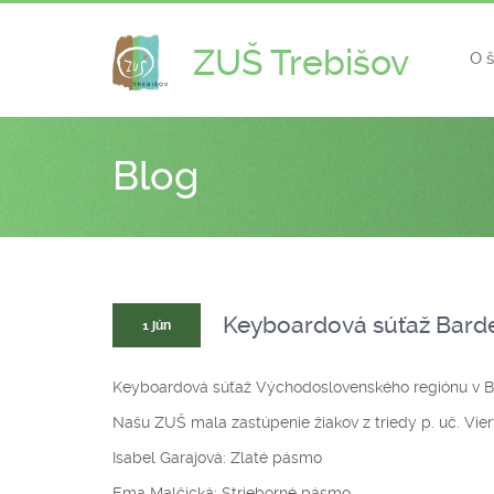
ZUŠ Trebišov
O 
Blog
Keyboardová súťaž Barde
1 jún
Keyboardová súťaž Východoslovenského regiónu v B
Našu ZUŠ mala zastúpenie žiakov z triedy p. uč. Viery 
Isabel Garajová: Zlaté pásmo
Ema Malčická: Strieborné pásmo