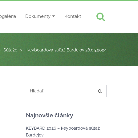
ogaléria
Dokumenty
Kontakt
>
Súťaže
>
Keyboardová súťaž Bardejov 28.05.2024
Najnovšie články
KEYBARD 2026 – keyboardová súťaž
Bardejov