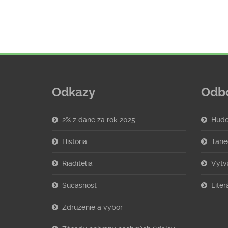
Odkazy
Odb
2% z dane za rok 2025
Hudo
História
Tane
Riaditelia
Výtv
Súčasnosť
Lite
Združenie a výbor