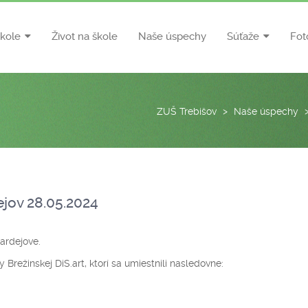
škole
Život na škole
Naše úspechy
Súťaže
Fot
ZUŠ Trebišov
>
Naše úspechy
jov 28.05.2024
ardejove.
Brežinskej DiS.art, ktorí sa umiestnili nasledovne: