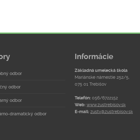
ory
Informácie
Základná umelecká škola
bný odbor
Mariánske námestie 252/5,
075 01 Trebišov
čný odbor
Telefón:
056/6722152
arný odbor
Web:
www.zustrebisov.sk
E-mail:
zustv@zustrebisov.sk
rárno-dramatický odbor