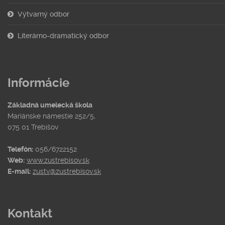
Výtvarný odbor
Literárno-dramatický odbor
Informácie
Základná umelecká škola
Mariánske námestie 252/5,
075 01 Trebišov
Telefón:
056/6722152
Web:
www.zustrebisov.sk
E-mail:
zustv@zustrebisov.sk
Kontakt