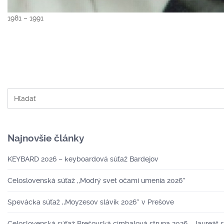
1981 – 1991
Najnovšie články
KEYBARD 2026 – keyboardová súťaž Bardejov
Celoslovenská súťaž ,,Modrý svet očami umenia 2026″
Spevácka súťaž ,,Moyzesov slávik 2026″ v Prešove
Celoslovenská súťaž Prešovská cimbalová struna 2026 – laureát 