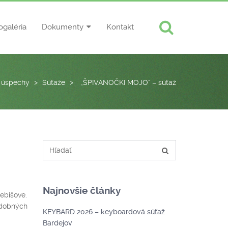
ogaléria
Dokumenty
Kontakt
 úspechy
>
Súťaže
>
„ŠPIVANOČKI MOJO“ – súťaž
Najnovšie články
ebišove.
udobných
KEYBARD 2026 – keyboardová súťaž
Bardejov