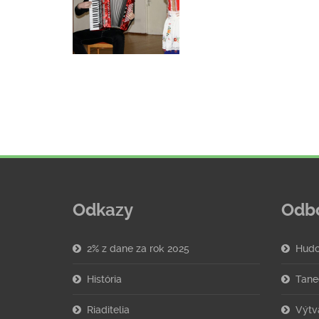
Odkazy
Odb
2% z dane za rok 2025
Hudo
História
Tane
Riaditelia
Výtv