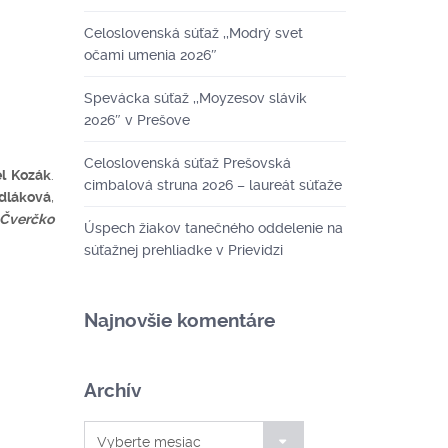
Celoslovenská súťaž ,,Modrý svet
očami umenia 2026″
Spevácka súťaž ,,Moyzesov slávik
2026″ v Prešove
Celoslovenská súťaž Prešovská
l Kozák
.
cimbalová struna 2026 – laureát súťaže
edláková
,
Čverčko
Úspech žiakov tanečného oddelenie na
súťažnej prehliadke v Prievidzi
Najnovšie komentáre
Archív
Archív
Vyberte mesiac