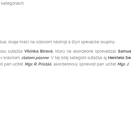
 kategóriách:
uá, dvaja hráči na sólovom nástroji a štyri spevácke skupiny.
olu súťažila
Vikinka Birová
, ktorú na akordeóne sprevádzal
Samue
a v krásnom
zlatom pásme
. V tej istej kategórii súťažila aj
Henrieta S
il pán učiteľ
Mgr. R. Pristáš
, akordeónový sprievod pán učiteľ
Mgr. J.