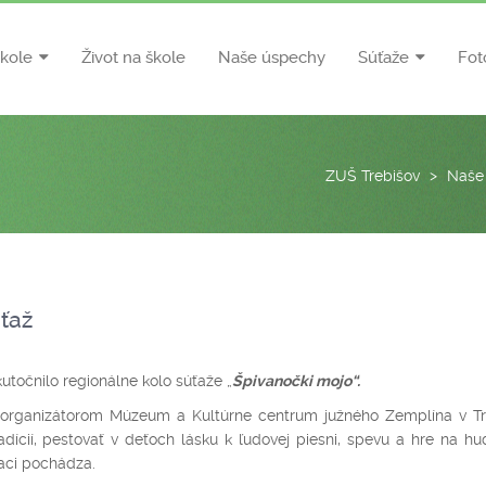
škole
Život na škole
Naše úspechy
Súťaže
Fot
ZUŠ Trebišov
>
Naše
ťaž
očnilo regionálne kolo súťaže „
Špivanočki mojo“.
, organizátorom Múzeum a Kultúrne centrum južného Zemplína v Tr
dícií, pestovať v deťoch lásku k ľudovej piesni, spevu a hre na h
iaci pochádza.