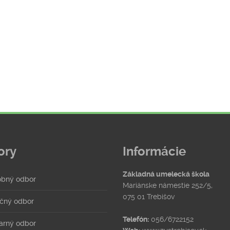
ory
Informácie
Základná umelecká škola
bný odbor
Mariánske námestie 252/5,
075 01 Trebišov
čný odbor
Telefón:
056/6722152
arný odbor