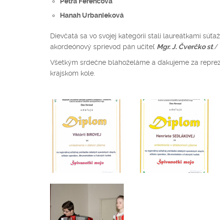
Petra Ferencová
Hanah Urbanieková
Dievčatá sa vo svojej kategórii stali laureátkami súťa
akordeónový sprievod pán učiteľ
Mgr. J.
Čverčko st
./
Všetkým srdečne blahoželáme a ďakujeme za repreze
krajskom kole.