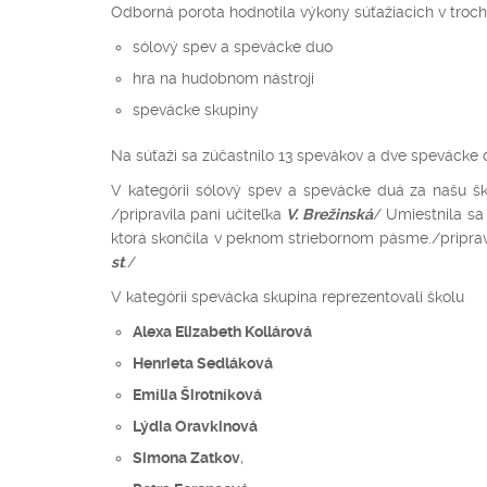
Odborná porota hodnotila výkony súťažiacich v troch
sólový spev a spevácke duo
hra na hudobnom nástroji
spevácke skupiny
Na súťaži sa zúčastnilo 13 spevákov a dve spevácke d
V kategórii sólový spev a spevácke duá za našu šk
/pripravila pani učiteľka
V. Brežinská
/ Umiestnila s
ktorá skončila v peknom striebornom pásme./priprav
st
./
V kategórii spevácka skupina reprezentovali školu
Alexa Elizabeth Kollárová
Henrieta Sedláková
Emília Širotníková
Lýdia Oravkinová
Simona Zatkov
,