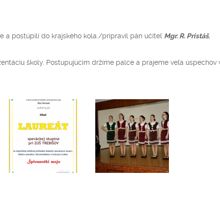
že a postúpili do krajského kola./pripravil pán učiteľ
Mgr. R. Pristáš
,
ntáciu školy. Postupujúcim držíme palce a prajeme veľa úspechov 