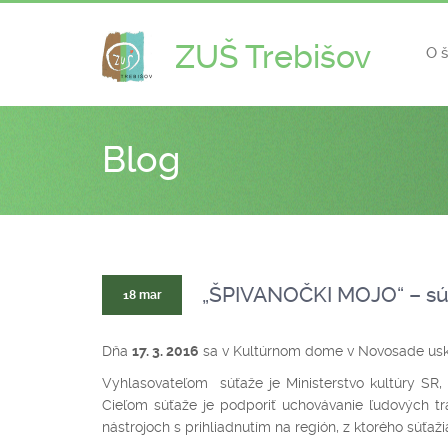
ZUŠ Trebišov
O 
Blog
„ŠPIVANOČKI MOJO“ – sú
18 mar
Dňa
17. 3. 2016
sa v Kultúrnom dome v Novosade uskut
Vyhlasovateľom súťaže je Ministerstvo kultúry SR
Cieľom súťaže je podporiť uchovávanie ľudových tra
nástrojoch s prihliadnutím na región, z ktorého súťaž