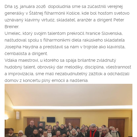
Dňa 15. januára 2026 dopoludnia sme sa zúčastnili verejnej
generálky v Štátnej filharmónii Košice, kde bol hosťom svetovo
uznávaný klavírny virtuóz, skladateľ, aranžér a dirigent Peter
Breiner.
Umelec, ktorý svojím talentom prekročil hranice Slovenska,
naštudoval spolu s filharmonikmi diela rakúskeho skladateľa
Josepha Haydna a predstavil sa nám v trojrole ako klavirista,
čembalista a dirigent.
Vďaka maestrovi, u ktorého sa spája brilantne zvládnutý
hudobný talent, obrovský dar melodiky, disciplína, všestrannosť
a improvizácia, sme mali nezabudnuteľný zážitok a odchádzali
domov z koncertu plný emócii a nadšenia.