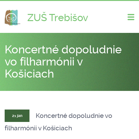
ZUŠ Trebišov
Zme
nav
Koncertné dopoludnie
vo filharmónii v
Košiciach
Koncertné dopoludnie vo
21 jan
filharmónii v Košiciach