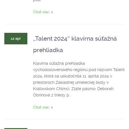
Čitať viac
,,Talent 2024″ klavírna súťažná
12 apr
prehliadka
Klavírna súťažná prehliadka
východoslovenského regiónu pod názvom Talent
2024, ktorá sa uskutočnila 11. apríla 2024 v
priestoroch Základnej umeleckej školy v
Kráľovskom Chlmci. Zlaté pásmo: Deborah
Obrinová z triedy p.
Čitať viac