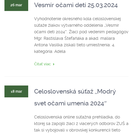
Vesmír očami detí 25.03.2024
26 mar
Vyhodnotenie okresného kola celoslovenskej
súťaže žiakov výtvarného oddelenia ,,Vesmír
očami detí 2024″. Žiaci pod vedením pedagógov
Mgr. Rastislava Štefaňáka a akad. maliara
Antona Vasilka získali tieto umiestnenia: 4.
kategória: Adela
Čitať viac
Celoslovenská súťaž ,,Modrý
18 mar
svet očami umenia 2024″
Celoslovenská online súťažná prehliadka, do
ktorej sa zapojili žiaci z viacerých odborov ZUŠ a
tak si vybojovali v obrovskej konkurencii tieto