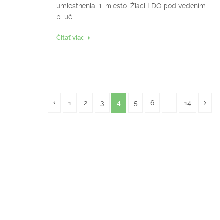
umiestnenia: 1. miesto: Žiaci LDO pod vedením
p. uč.
Čitať viac
1
2
3
4
5
6
...
14