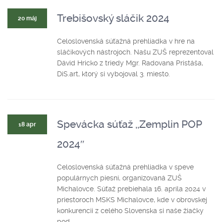
Trebišovský sláčik 2024
20 máj
Celoslovenská súťažná prehliadka v hre na
sláčikových nástrojoch. Našu ZUŠ reprezentoval
Dávid Hricko z triedy Mgr. Radovana Pristáša,
DiS.art, ktorý si vybojoval 3. miesto.
Spevácka súťaž ,,Zemplin POP
18 apr
2024″
Celoslovenská súťažná prehliadka v speve
populárnych piesní, organizovaná ZUŠ
Michalovce. Súťaž prebiehala 16. apríla 2024 v
priestoroch MSKS Michalovce, kde v obrovskej
konkurencii z celého Slovenska si naše žiačky
pod