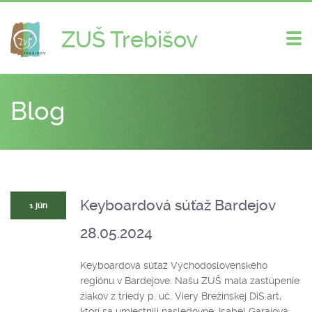
ZUŠ Trebišov
Zme
nav
Blog
Keyboardová súťaž Bardejov
1 jún
28.05.2024
Keyboardová súťaž Východoslovenského
regiónu v Bardejove. Našu ZUŠ mala zastúpenie
žiakov z triedy p. uč. Viery Brežinskej DiS.art,
ktorí sa umiestnili nasledovne: Isabel Garajová: