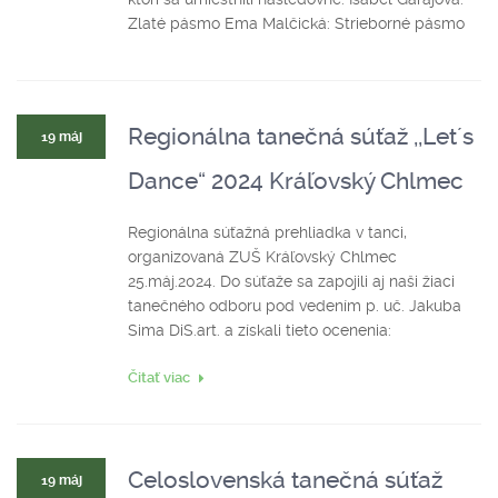
Zlaté pásmo Ema Malčická: Strieborné pásmo
Regionálna tanečná súťaž ,,Let´s
19 máj
Dance“ 2024 Kráľovský Chlmec
Regionálna súťažná prehliadka v tanci,
organizovaná ZUŠ Kráľovský Chlmec
25.máj.2024. Do súťaže sa zapojili aj naši žiaci
tanečného odboru pod vedením p. uč. Jakuba
Sima DiS.art. a získali tieto ocenenia:
Čitať viac
Celoslovenská tanečná súťaž
19 máj