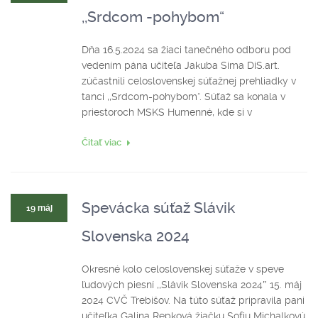
,,Srdcom -pohybom“
Dňa 16.5.2024 sa žiaci tanečného odboru pod
vedením pána učiteľa Jakuba Sima DiS.art.
zúčastnili celoslovenskej súťažnej prehliadky v
tanci ,,Srdcom-pohybom“. Súťaž sa konala v
priestoroch MSKS Humenné, kde si v
Čitať viac
Spevácka súťaž Slávik
19 máj
Slovenska 2024
Okresné kolo celoslovenskej súťaže v speve
ľudových piesní ,,Slávik Slovenska 2024″ 15. máj
2024 CVČ Trebišov. Na túto súťaž pripravila pani
učiteľka Galina Repková žiačku Sofiu Michalkovú,