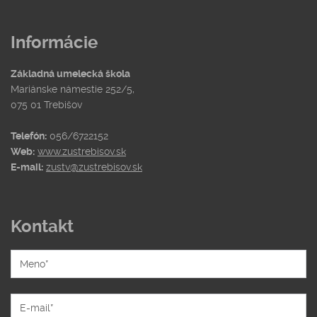
Informácie
Základná umelecká škola
Mariánske námestie 252/5,
075 01 Trebišov
Telefón:
056/6722152
Web:
www.zustrebisov.sk
E-mail:
zustv@zustrebisov.sk
Kontakt