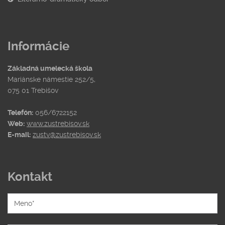
Informácie
Základná umelecká škola
Mariánske námestie 252/5,
075 01 Trebišov
Telefón:
056/6722152
Web:
www.zustrebisov.sk
E-mail:
zustv@zustrebisov.sk
Kontakt