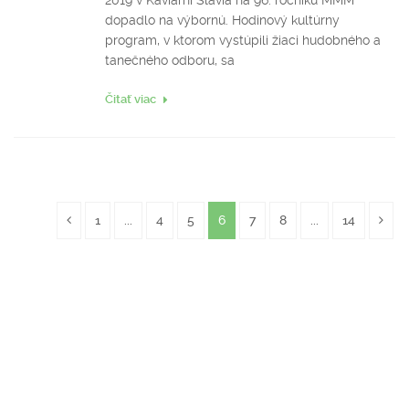
2019 v Kaviarni Slávia na 96. ročníku MMM
dopadlo na výbornú. Hodinový kultúrny
program, v ktorom vystúpili žiaci hudobného a
tanečného odboru, sa
Čitať viac
1
...
4
5
6
7
8
...
14