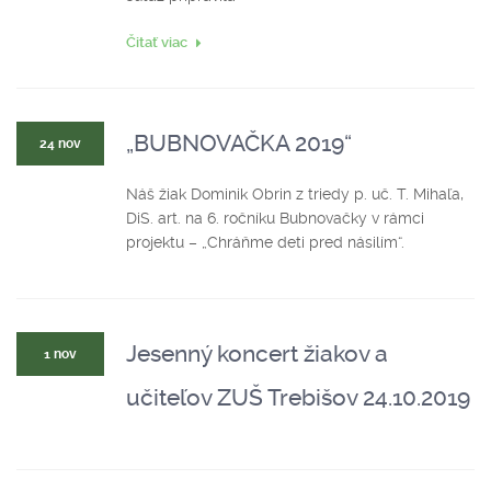
Čitať viac
„BUBNOVAČKA 2019“
24 nov
Náš žiak Dominik Obrin z triedy p. uč. T. Mihaľa,
DiS. art. na 6. ročníku Bubnovačky v rámci
projektu – „Chráňme deti pred násilím“.
Jesenný koncert žiakov a
1 nov
učiteľov ZUŠ Trebišov 24.10.2019