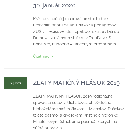
30. január 2020
Krásne slnečné januárové predpoludnie
umocnilo dobrú náladu žiakov a pedagógov
ZUŠ v Trebišove, ktorí opäť po roku zavítali do
Domova sociálnych služieb v Trebišove. S
bohatým, hudobno – tanečným programom
Čitať viac
ZLATÝ MATIČNÝ HLÁSOK 2019
24 nov
ZLATÝ MATIČNÝ HLÁSOK 2019 regionálna
spevácka súťaž v Michalovciach. Srdečne
blahoželáme našim žiakom – Michalovi Dušekovi
(zlaté pásmo) a dvojičkám Kristíne a Veronike
Mihalčíkovým (strieborné pásmo), ktorých na
súťaž pripravila