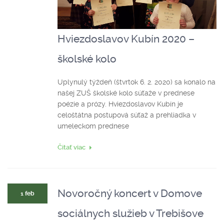
Hviezdoslavov Kubín 2020 –
školské kolo
Uplynulý týždeň (štvrtok 6. 2. 2020) sa konalo na
našej ZUŠ školské kolo súťaže v prednese
poézie a prózy. Hviezdoslavov Kubín je
celoštátna postupová súťaž a prehliadka v
umeleckom prednese
Čitať viac
Novoročný koncert v Domove
1 feb
sociálnych služieb v Trebišove