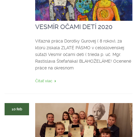
VESMÍR OČAMI DETÍ 2020
Víťazná práca Dorotky Gurovej ( 8 rokov), za
ktorú získala ZLATÉ PÁSMO v celoslovenskej
súťaži Vesmír očami detí ( trieda p. uč. Mgr.
Rastislava Štefaňáka) BLAHOŽELÁME! Ocenené
práce na okresnom
Čitať viac
10 feb