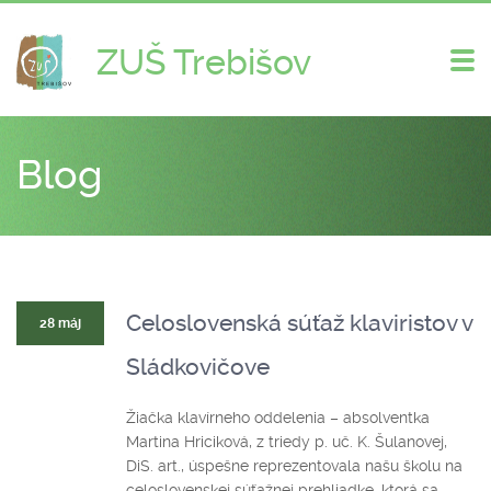
ZUŠ Trebišov
Zme
nav
Blog
Celoslovenská súťaž klaviristov v
28 máj
Sládkovičove
Žiačka klavírneho oddelenia – absolventka
Martina Hriciková, z triedy p. uč. K. Šulanovej,
DiS. art., úspešne reprezentovala našu školu na
celoslovenskej súťažnej prehliadke, ktorá sa