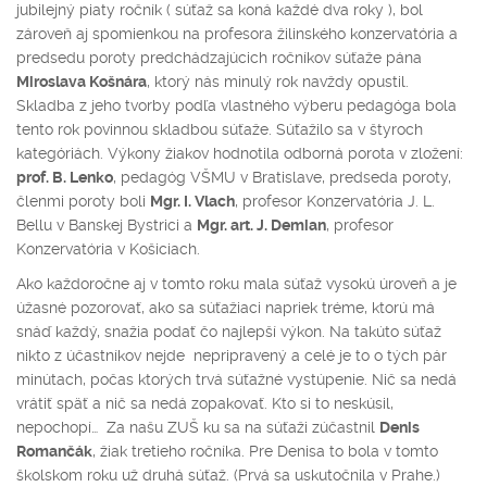
jubilejný piaty ročník ( súťaž sa koná každé dva roky ), bol
zároveň aj spomienkou na profesora žilinského konzervatória a
predsedu poroty predchádzajúcich ročníkov súťaže pána
Miroslava Košnára
, ktorý nás minulý rok navždy opustil.
Skladba z jeho tvorby podľa vlastného výberu pedagóga bola
tento rok povinnou skladbou súťaže. Súťažilo sa v štyroch
kategóriách. Výkony žiakov hodnotila odborná porota v zložení:
prof. B. Lenko
, pedagóg VŠMU v Bratislave, predseda poroty,
členmi poroty boli
Mgr. I. Vlach
, profesor Konzervatória J. L.
Bellu v Banskej Bystrici a
Mgr. art. J. Demian
, profesor
Konzervatória v Košiciach.
Ako každoročne aj v tomto roku mala súťaž vysokú úroveň a je
úžasné pozorovať, ako sa súťažiaci napriek tréme, ktorú má
snáď každý, snažia podať čo najlepší výkon. Na takúto súťaž
nikto z účastníkov nejde nepripravený a celé je to o tých pár
minútach, počas ktorých trvá súťažné vystúpenie. Nič sa nedá
vrátiť späť a nič sa nedá zopakovať. Kto si to neskúsil,
nepochopí… Za našu ZUŠ ku sa na súťaži zúčastnil
Denis
Romančák
, žiak tretieho ročníka. Pre Denisa to bola v tomto
školskom roku už druhá súťaž. (Prvá sa uskutočnila v Prahe.)