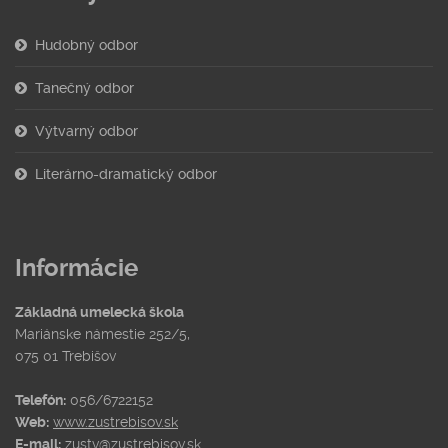
Hudobný odbor
Tanečný odbor
Výtvarný odbor
Literárno-dramatický odbor
Informácie
Základná umelecká škola
Mariánske námestie 252/5,
075 01 Trebišov
Telefón:
056/6722152
Web:
www.zustrebisov.sk
E-mail:
zustv@zustrebisov.sk