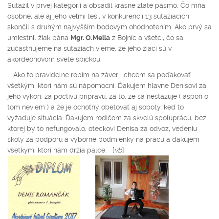
Súťažil v prvej kategórii a obsadil krásne zlaté pásmo. Čo mňa
osobne, ale aj jeho veľmi teší, v konkurencii 13 súťažiacich
skončil s druhým najvyšším bodovým ohodnotením. Ako prvý sa
umiestnil žiak pána
Mgr. O.Mella
z Bojníc a všetci, čo sa
zúčastňujeme na súťažiach vieme, že jeho žiaci sú v
akordeónovom svete špičkou.
Ako to pravidelne robím na záver , chcem sa poďakovať
všetkým, ktorí nám sú nápomocní. Ďakujem hlavne Denisovi za
jeho výkon, za poctivú prípravu, za to, že sa nesťažuje ( aspoň o
tom neviem ) a že je ochotný obetovať aj soboty, keď to
vyžaduje situácia. Ďakujem rodičom za skvelú spoluprácu, bez
ktorej by to nefungovalo, oteckovi Denisa za odvoz, vedeniu
školy za podporu a výborne podmienky na prácu a ďakujem
všetkým, ktorí nám držia palce. [
vb
]