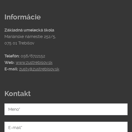
Informácie
Základná umelecká škola
Mariánske námestie 252/5,
075 01 Trebišov
Telefón:
056/6722152
Web:
www.zustrebisov.sk
E-mail:
zustv@zustrebisov.sk
Kontakt