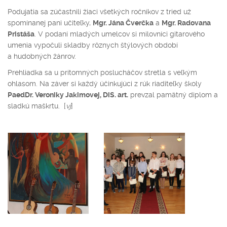
Podujatia sa zúčastnili žiaci všetkých ročníkov z tried už
spomínanej pani učiteľky,
Mgr. Jána Čverčka
a
Mgr. Radovana
Pristáša
. V podaní mladých umelcov si milovníci gitarového
umenia vypočuli skladby rôznych štýlových období
a hudobných žánrov.
Prehliadka sa u prítomných poslucháčov stretla s veľkým
ohlasom. Na záver si každý účinkujúci z rúk riaditeľky školy
PaedDr. Veroniky Jakimovej, DiS. art.
prevzal pamätný diplom a
sladkú maškrtu. [
vj
]