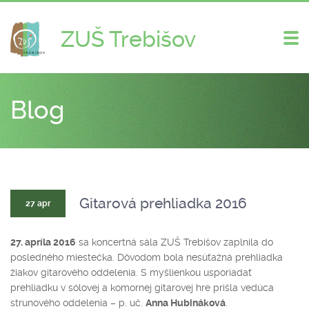
ZUŠ Trebišov
Zme
nav
Blog
Gitarová prehliadka 2016
27 apr
27. apríla 2016
sa koncertná sála ZUŠ Trebišov zaplnila do
posledného miestečka. Dôvodom bola nesúťažná prehliadka
žiakov gitarového oddelenia. S myšlienkou usporiadať
prehliadku v sólovej a komornej gitarovej hre prišla vedúca
strunového oddelenia – p. uč.
Anna Hubináková
.