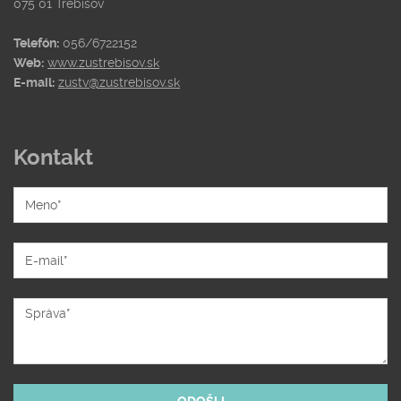
075 01 Trebišov
Telefón:
056/6722152
Web:
www.zustrebisov.sk
E-mail:
zustv@zustrebisov.sk
Kontakt