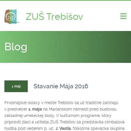
ZUŠ Trebišov
Zme
nav
Blog
Stavanie Mája 2016
1 máj
Prvomájové oslavy v meste Trebišov sa už tradične začínajú
v predvečer
1. mája
na Mariánskom námestí pred budovou
základnej umeleckej školy. V kultúrnom programe, ktorý
pripravili žiaci a učitelia ZUŠ Trebišov sa predstavila cimbalová
hudba pod vedením p. uč.
J. Vasiľa
, folklórna spevácka skupina