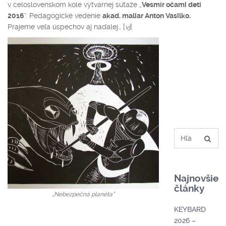
v celoslovenskom kole výtvarnej súťaže „
Vesmír očami detí
2016
“. Pedagogické vedenie
akad. maliar Anton Vasilko.
Prajeme veľa úspechov aj naďalej… [
vj
]
Najnovšie
články
„Nebezpečná planéta”
KEYBARD
2026 –