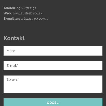
Telefón:
056/6722152
Web:
www.zustrebisov.sk
E-mail:
zustv@zustrebisov.sk
Kontakt