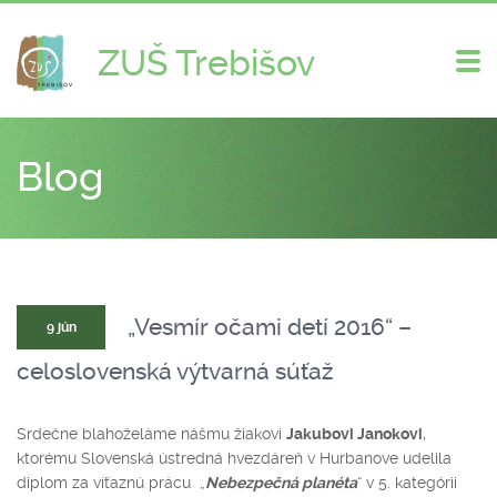
ZUŠ Trebišov
Zme
nav
Blog
„Vesmír očami detí 2016“ –
9 jún
celoslovenská výtvarná súťaž
Srdečne blahoželáme nášmu žiakovi
Jakubovi Janokovi
,
ktorému Slovenská ústredná hvezdáreň v Hurbanove udelila
diplom za víťaznú prácu „
Nebezpečná planéta
“ v 5. kategórii