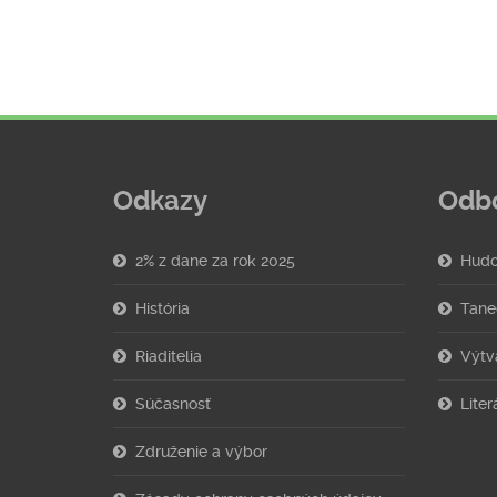
Odkazy
Odb
2% z dane za rok 2025
Hudo
História
Tane
Riaditelia
Výtv
Súčasnosť
Lite
Združenie a výbor