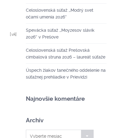
Celoslovenská súťaž ,,Modrý svet
očami umenia 2026″
Spevácka súťaž ,,Moyzesov slávik
[
vk
]
2026″ v Prešove
Celoslovenská súťaž Prešovská
cimbalová struna 2026 – laureát súťaže
Úspech žiakov tanečného oddelenie na
súťažnej prehliadke v Prievidzi
Najnovšie komentáre
Archív
Archív
Vyberte mesiac