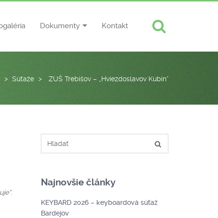
ogaléria
Dokumenty
Kontakt
>
Súťaže
>
ZUŠ Trebišov – „Hviezdoslavov Kubín“
Najnovšie články
uje“
.
KEYBARD 2026 – keyboardová súťaž
Bardejov