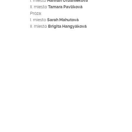
I. miesto
Hannah Urbanieková
II. miesto
Tamara Pavlíková
Próza:
I. miesto
Sarah Mahutová
II. miesto
Brigita Hangyáková