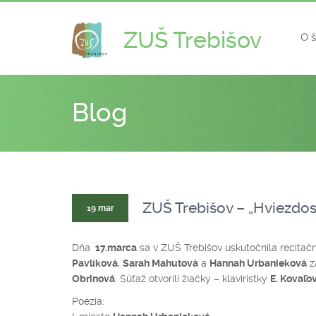
ZUŠ Trebišov
O 
Blog
ZUŠ Trebišov – „Hviezdos
19 mar
Dňa
17.marca
sa v ZUŠ Trebišov uskutočnila recitačn
Pavlíková
,
Sarah Mahutová
a
Hannah Urbanieková
za
Obrinová
. Súťaž otvorili žiačky – klaviristky
E. Kovaľo
Poézia: