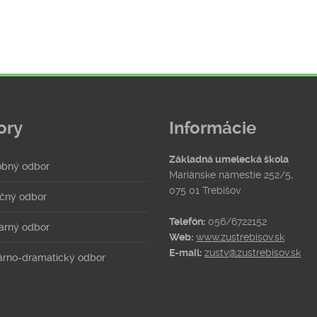
ory
Informácie
Základná umelecká škola
bný odbor
Mariánske námestie 252/5,
075 01 Trebišov
čný odbor
Telefón:
056/6722152
arný odbor
Web:
www.zustrebisov.sk
E-mail:
zustv@zustrebisov.sk
rárno-dramatický odbor