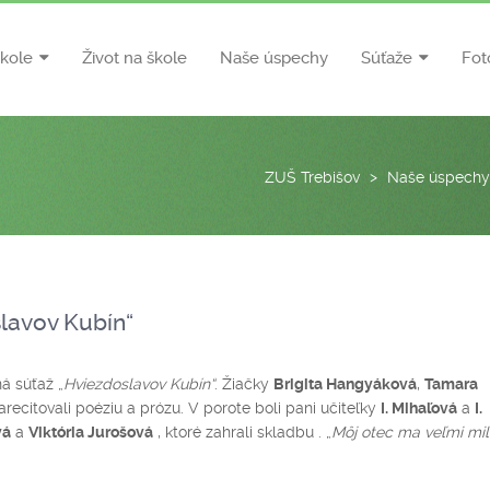
škole
Život na škole
Naše úspechy
Súťaže
Fot
ZUŠ Trebišov
>
Naše úspechy
lavov Kubín“
á súťaž „
Hviezdoslavov Kubín“
. Žiačky
Brigita Hangyáková
,
Tamara
recitovali poéziu a prózu. V porote boli pani učiteľky
I. Mihaľová
a
I.
vá
a
Viktória Jurošová
, ktoré zahrali skladbu . „
Môj otec ma veľmi mil